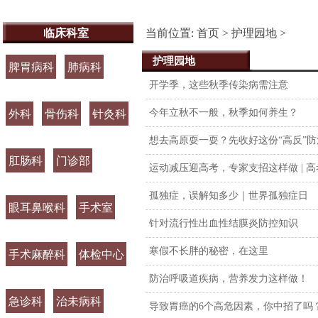
临床科室
当前位置:
首页
>
护理园地
>
护理园地
脾胃病科
肺病科
开学季，这些秋季传染病需注意
今年立秋不一般，秋季如何养生？
外科
骨伤科
针灸科
想去高原耍一耍？先收好这份“高反”
肛肠科
门诊部
运动减压迎高考，专家支招这样做 | 
孤独症，误解知多少｜世界孤独症日
眼耳鼻喉科
手术室
针对流行性出血性结膜炎防控知识
寒假不长胖的秘密，在这里
手术麻醉科
体检中心
防治呼吸道疾病，营养发力这样做！
急诊科
治未病科
导致胃癌的6个高危因素，你中招了吗