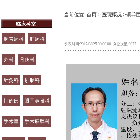
当前位置:
首页
>
医院概况
>
领导
临床科室
脾胃病科
肺病科
发表时间:2017/08/25 00:00:00 浏览次数:9977
外科
骨伤科
针灸科
肛肠科
门诊部
眼耳鼻喉科
手术室
手术麻醉科