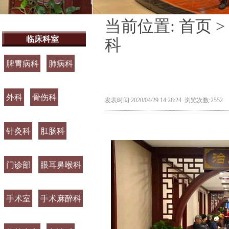
当前位置:
首页
>
临床科室
科
脾胃病科
肺病科
外科
骨伤科
发表时间:2020/04/29 14:28:24 浏览次数:2552
针灸科
肛肠科
门诊部
眼耳鼻喉科
手术室
手术麻醉科