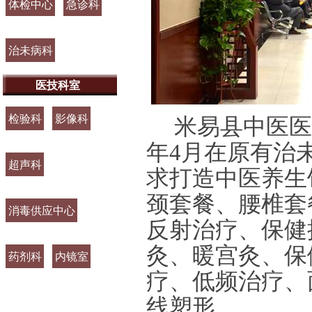
体检中心
急诊科
治未病科
医技科室
检验科
影像科
米易县中医医
年
4
月在原有治
超声科
求打造中医养生
颈套餐、腰椎套
消毒供应中心
反射治疗、保健
灸、暖宫灸、保
药剂科
内镜室
疗、低频治疗、
线塑形。